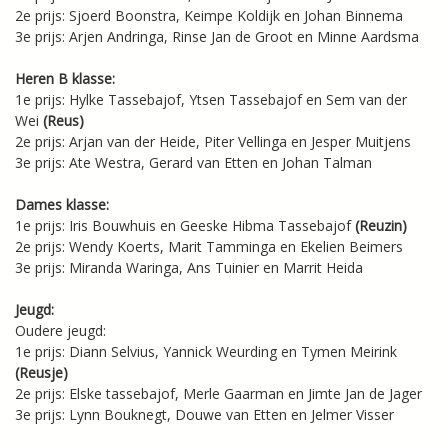
2e prijs: Sjoerd Boonstra, Keimpe Koldijk en Johan Binnema
3e prijs: Arjen Andringa, Rinse Jan de Groot en Minne Aardsma
Heren B klasse:
1e prijs: Hylke Tassebajof, Ytsen Tassebajof en Sem van der
Wei
(Reus)
2e prijs: Arjan van der Heide, Piter Vellinga en Jesper Muitjens
3e prijs: Ate Westra, Gerard van Etten en Johan Talman
Dames klasse:
1e prijs: Iris Bouwhuis en Geeske Hibma Tassebajof
(Reuzin)
2e prijs: Wendy Koerts, Marit Tamminga en Ekelien Beimers
3e prijs: Miranda Waringa, Ans Tuinier en Marrit Heida
Jeugd:
Oudere jeugd:
1e prijs: Diann Selvius, Yannick Weurding en Tymen Meirink
(Reusje)
2e prijs: Elske tassebajof, Merle Gaarman en Jimte Jan de Jager
3e prijs: Lynn Bouknegt, Douwe van Etten en Jelmer Visser