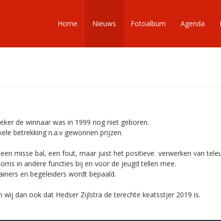
Home
Nieuws
Fotoalbum
Agenda
s zeker de winnaar was in 1999 nog niet geboren.
kele betrekking n.a.v gewonnen prijzen.
en misse bal, een fout, maar juist het positieve verwerken van teleurst
soms in andere functies bij en voor de jeugd tellen mee.
ainers en begeleiders wordt bepaald.
 wij dan ook dat Hedser Zijlstra de terechte keatsstjer 2019 is.