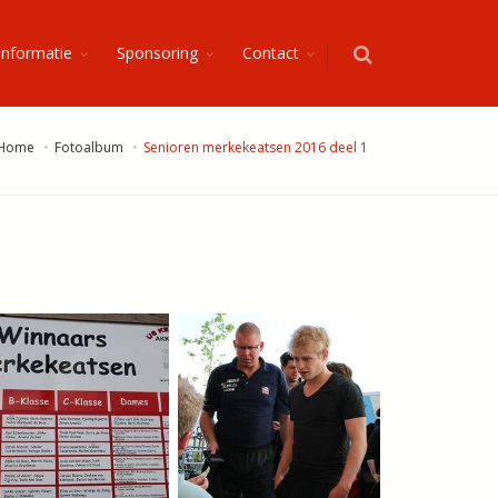
Informatie
Sponsoring
Contact
Home
Fotoalbum
Senioren merkekeatsen 2016 deel 1