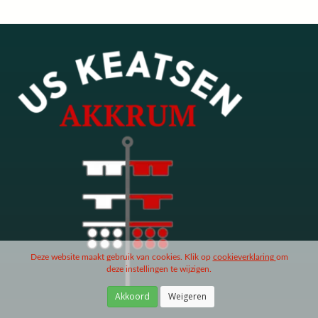
Deze website maakt gebruik van cookies. Klik op
cookieverklaring
om
deze instellingen te wijzigen.