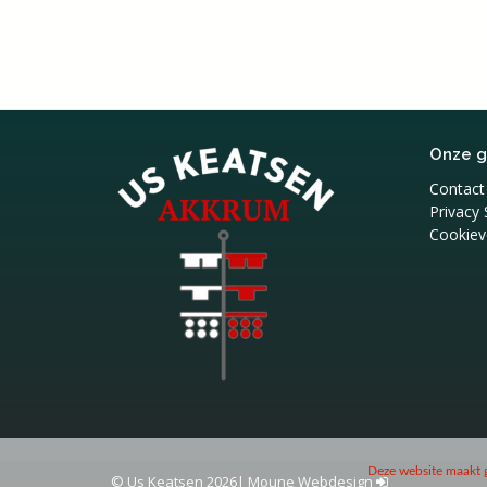
Onze 
Contact
Privacy
Cookieve
Deze website maakt g
© Us Keatsen 2026
|
Moune Webdesign